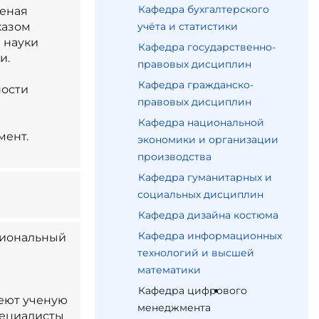
Кафедра бухгалтерского
ченая
казом
учёта и статистики
 науки
Кафедра государственно-
и.
правовых дисциплин
Кафедра гражданско-
ности
правовых дисциплин
Кафедра национальной
мент.
экономики и организации
производства
Кафедра гуманитарных и
социальных дисциплин
Кафедра дизайна костюма
Кафедра информационных
сиональный
технологий и высшей
математики
Кафедра цифрового
меют ученую
менеджмента
пециалисты