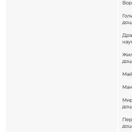
Вор
Гол
доц
Дра
нау
Жил
доц
Май
Ман
Мир
доц
Пер
доц