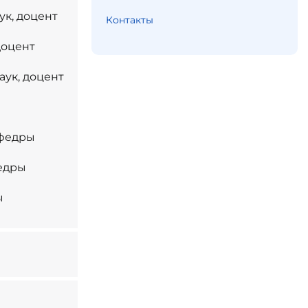
ук, доцент
Контакты
доцент
аук, доцент
афедры
федры
ы