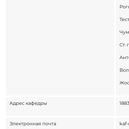
Рог
Тес
Чум
Ст.
Ант
Вол
Жос
Адрес кафедры
1883
Электронная почта
kaf