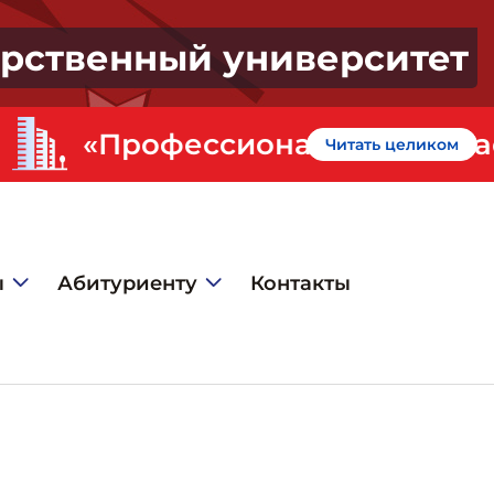
арственный университет
«Профессионалитет» - кластер «Искусство и креативная индустрия» в ГИЭФПТ
Читать целиком
ы
Абитуриенту
Контакты