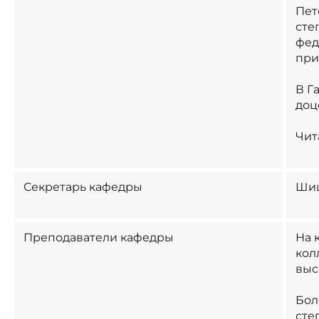
Пет
сте
фед
при
В Г
доц
Чит
Секретарь кафедры
Шиш
Преподаватели кафедры
На 
кол
выс
Бол
сте