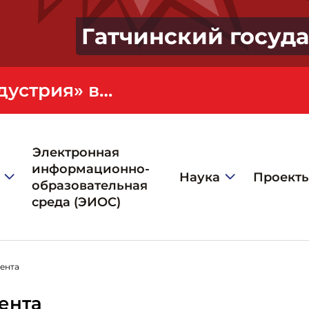
Гатчинский госуд
Электронная
информационно-
Наука
Проект
образовательная
среда (ЭИОС)
ента
ента