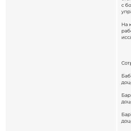
с б
упр
На 
раб
исс
Сот
Баб
доц
Бар
доц
Бар
доц