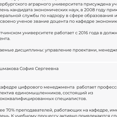
ербургского аграрного университета присуждена у
пень кандидата экономических наук, в 2008 году при
еральной службы по надзору в сфере образования и
своено ученое звание доцента по кафедре экономик
атчинском университете работает с 2016 года в долж
ента.
аемые дисциплины: управление проектами, менедж
макова София Сергеевна
кафедре цифрового менеджмента работает профес
лектив единомышленников, состоящий из
ококвалифицированных специалистов.
ее 70% преподавателей, работающих на кафедре, и
пень. К учебному процессу активно привлекаются с