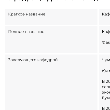
Краткое название
Каф
Полное название
Каф
Фак
Заведующего кафедрой
Чум
Кра
В 2
сел
эко
бух
В 2