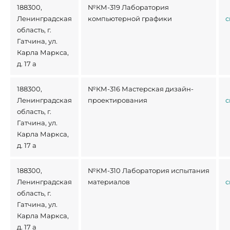
188300,
№КМ-319 Лаборатория
Ленинградская
компьютерной графики
с
область, г.
Гатчина, ул.
Карла Маркса,
д. 17 а
188300,
№КМ-316 Мастерская дизайн-
Ленинградская
проектирования
с
область, г.
Гатчина, ул.
Карла Маркса,
д. 17 а
188300,
№КМ-310 Лаборатория испытания
Ленинградская
материалов
с
область, г.
Гатчина, ул.
Карла Маркса,
д. 17 а