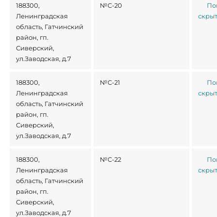
188300,
№С-20
По
Ленинградская
скры
область, Гатчинский
район, гп.
Сиверский,
ул.Заводская, д.7
188300,
№С-21
По
Ленинградская
скры
область, Гатчинский
район, гп.
Сиверский,
ул.Заводская, д.7
188300,
№С-22
По
Ленинградская
скры
область, Гатчинский
район, гп.
Сиверский,
ул.Заводская, д.7