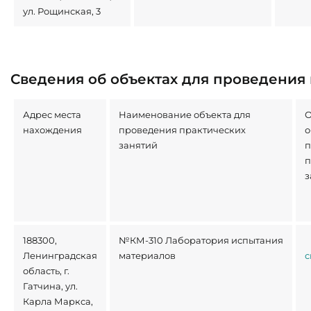
ул. Рощинская, 3
Сведения об объектах для проведения
Адрес места
Наименование объекта для
О
нахождения
проведения практических
о
занятий
п
п
з
188300,
№КМ-310 Лаборатория испытания
Ленинградская
материалов
с
область, г.
Гатчина, ул.
Карла Маркса,