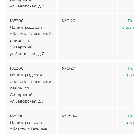
ул.Заводская, д.7
188300,
№С-26
По
Ленинградская
скры
область, Гатчинский
район, гп.
Сиверский,
ул.Заводская, д.7
188300,
№С-27
По
Ленинградская
скры
область, Гатчинский
район, гп.
Сиверский,
ул.Заводская, д.7
188300,
№Р5-14
По
Ленинградская
скры
область, г. Гатчина,