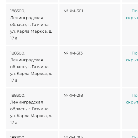
188300,
№КМ-301
По
Ленинградская
скры
область, г. Гатчина,
ул. Карла Маркса, д.
17 а
188300,
№КМ-313
По
Ленинградская
скры
область, г. Гатчина,
ул. Карла Маркса, д.
17 а
188300,
№КМ-218
По
Ленинградская
скры
область, г. Гатчина,
ул. Карла Маркса, д.
17 а
188300,
№КМ-214
По