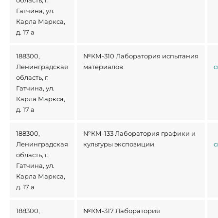
область, г.
Гатчина, ул.
Карла Маркса,
д. 17 а
188300,
№КМ-310 Лаборатория испытания
Ленинградская
материалов
с
область, г.
Гатчина, ул.
Карла Маркса,
д. 17 а
188300,
№КМ-133 Лаборатория графики и
Ленинградская
культуры экспозиции
с
область, г.
Гатчина, ул.
Карла Маркса,
д. 17 а
188300,
№КМ-317 Лаборатория