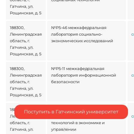
Гатчина, ул.
Рощинская, д. 5
188300,
№Р5-46 межкафедральная
Ленинградская
лаборатория социально-
с
область, г.
экономических исследований
Гатчина, ул.
Рощинская, д. 5
188300,
№Р5-11 межкафедральная
Ленинградская
лаборатория информационной
с
область, г.
безопасности
Гатчина, ул.
Рощинская, д. 5
188300,
№Р5-30 межкафедральная
Поступить в Гатчинский университет
Ленинградская
лаборатория информационных
с
область, г.
технологий в экономике и
Гатчина, ул.
управлении