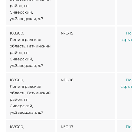
район, гп.
Сиверский,
ул.Заводская, д.7
188300,
№С-15
По
Ленинградская
скры
область, Гатчинский
район, гп.
Сиверский,
ул.Заводская, д.7
188300,
№С-16
По
Ленинградская
скры
область, Гатчинский
район, гп.
Сиверский,
ул.Заводская, д.7
188300,
№С-17
По