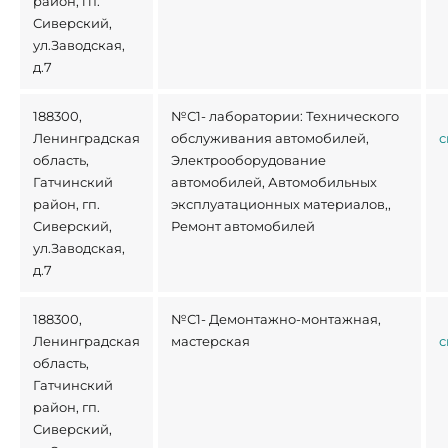
район, гп.
Сиверский,
ул.Заводская,
д.7
188300,
№С1- лаборатории: Технического
Ленинградская
обслуживания автомобилей,
с
область,
Электрооборудование
Гатчинский
автомобилей, Автомобильных
район, гп.
эксплуатационных материалов,,
Сиверский,
Ремонт автомобилей
ул.Заводская,
д.7
188300,
№С1- Демонтажно-монтажная,
Ленинградская
мастерская
с
область,
Гатчинский
район, гп.
Сиверский,