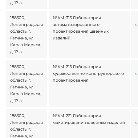
д. 17 а
188300,
№КМ-313 Лаборатория
Ленинградская
автоматизированного
с
область, г.
проектирования швейных
Гатчина, ул.
изделий
Карла Маркса,
д. 17 а
188300,
№КМ-215 Лаборатория
Ленинградская
художественно-конструкторского
с
область, г.
проектирования
Гатчина, ул.
Карла Маркса,
д. 17 а
188300,
№КМ-221 Лаборатория
Ленинградская
макетирования швейных изделий
с
область, г.
Гатчина, ул.