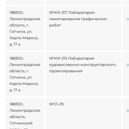
188300,
№КМ-317 Лаборатория
Ленинградская
макетирования графических
с
область, г.
работ
Гатчина, ул.
Карла Маркса,
д. 17 а
188300,
№КМ-215 Лаборатория
Ленинградская
художественно-конструкторского
с
область, г.
проектирования
Гатчина, ул.
Карла Маркса,
д. 17 а
188300,
№С1-29
Ленинградская
с
область,
Гатчинский