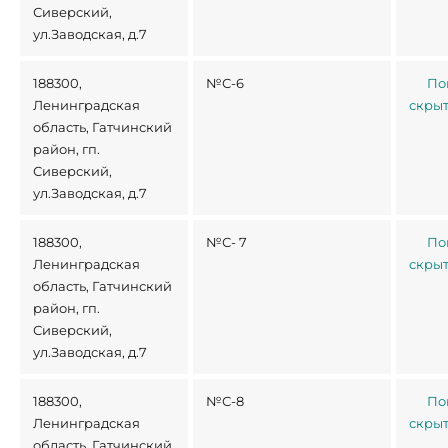
Сиверский,
ул.Заводская, д.7
188300,
№С-6
По
Ленинградская
скры
область, Гатчинский
район, гп.
Сиверский,
ул.Заводская, д.7
188300,
№С- 7
По
Ленинградская
скры
область, Гатчинский
район, гп.
Сиверский,
ул.Заводская, д.7
188300,
№С-8
По
Ленинградская
скры
область, Гатчинский