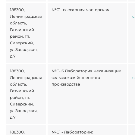
188300,
№С1- слесарная мастерская
Ленинградская
с
область,
Гатчинский
район, гп.
Сиверский,
ул.Заводская,
д.7
188300,
№С- 6 Лаборатория механизации
Ленинградская
сельскохозяйственного
с
область,
производства
Гатчинский
район, гп.
Сиверский,
ул.Заводская,
д.7
188300,
№С1 - Лаборатории: