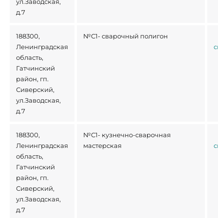
ул.Заводская,
д.7
188300,
№С1- сварочный полигон
Ленинградская
с
область,
Гатчинский
район, гп.
Сиверский,
ул.Заводская,
д.7
188300,
№С1- кузнечно-сварочная
Ленинградская
мастерская
с
область,
Гатчинский
район, гп.
Сиверский,
ул.Заводская,
д.7