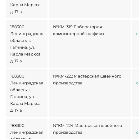
Карла Маркса,
д. 17 а
188300,
№КМ-319 Лаборатория
Ленинградская
компьютерной графики
с
область, г.
Гатчина, ул.
Карла Маркса,
д. 17 а
188300,
№КМ-222 Мастерская швейного
Ленинградская
производства
с
область, г.
Гатчина, ул.
Карла Маркса,
д. 17 а
188300,
№КМ-224 Мастерская швейного
Ленинградская
производства
с