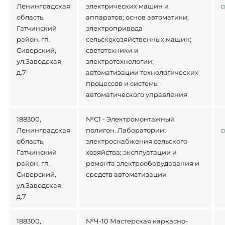
Ленинградская
электрических машин и
с
область,
аппаратов; основ автоматики;
Гатчинский
электропривода
район, гп.
сельскохозяйственных машин;
Сиверский,
светотехники и
ул.Заводская,
электротехнологии;
д.7
автоматизации технологических
процессов и системы
автоматического управления
188300,
№С1 - Электромонтажный
Ленинградская
полигон. Лаборатории:
с
область,
электроснабжения сельского
Гатчинский
хозяйства; эксплуатации и
район, гп.
ремонта электрооборудования и
Сиверский,
средств автоматизации
ул.Заводская,
д.7
188300,
№Ч-10 Мастерская каркасно-