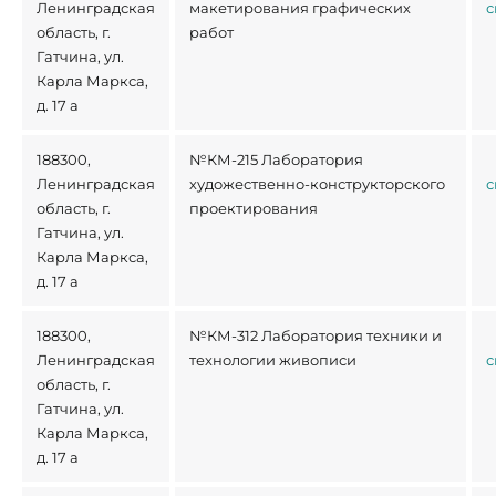
Ленинградская
макетирования графических
с
область, г.
работ
Гатчина, ул.
Карла Маркса,
д. 17 а
188300,
№КМ-215 Лаборатория
Ленинградская
художественно-конструкторского
с
область, г.
проектирования
Гатчина, ул.
Карла Маркса,
д. 17 а
188300,
№КМ-312 Лаборатория техники и
Ленинградская
технологии живописи
с
область, г.
Гатчина, ул.
Карла Маркса,
д. 17 а