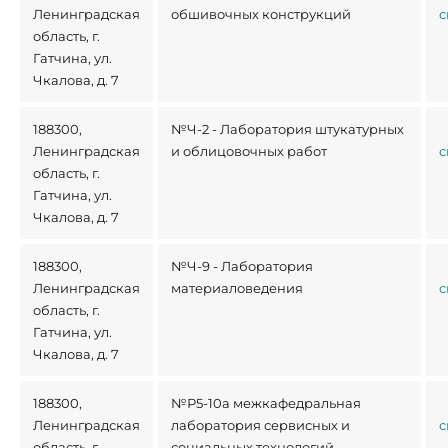
Ленинградская
обшивочных конструкций
с
область, г.
Гатчина, ул.
Чкалова, д. 7
188300,
№Ч-2 - Лаборатория штукатурных
Ленинградская
и облицовочных работ
с
область, г.
Гатчина, ул.
Чкалова, д. 7
188300,
№Ч-9 - Лаборатория
Ленинградская
материаловедения
с
область, г.
Гатчина, ул.
Чкалова, д. 7
188300,
№Р5-10а межкафедральная
Ленинградская
лаборатория сервисных и
с
область, г.
социальных технологий