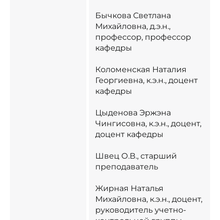
Бычкова Светлана
Михайловна, д.э.н.,
профессор​, профессор
кафедры​
Коломенская Наталия
Георгиевна, к.э.н.​, доцент
кафедры​
Цыденова Эржэна
Чингисовна, к.э.н., доцент​,
доцент кафедры​
Швец О.В.​, старший
преподаватель​
Жирная Наталья
Михайловна, к.э.н., доцент​,
руководитель учетно-