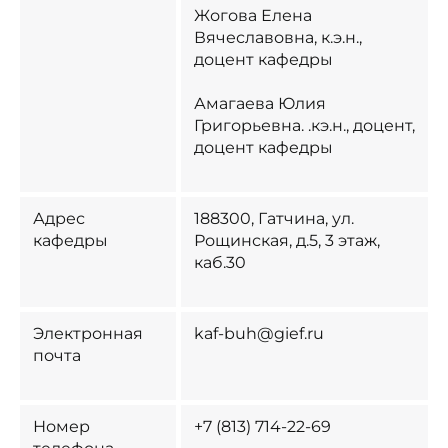
Жогова Елена
Вячеславовна, к.э.н.​,
доцент кафедры​
Амагаева Юлия
Григорьевна.​ .кэ.н., доцент​,
доцент кафедры​
Адрес
188300, Гатчина, ул.
кафедры
Рощинская, д.5, 3 этаж,
каб.30
Электронная
kaf-buh@gief.ru
почта
Номер
+7 (813) 714-22-69