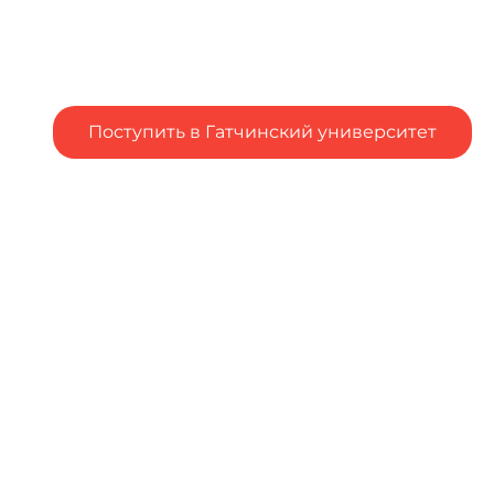
Поступить в Гатчинский университет
Подал заявление в вуз, но остались вопросы?
Столкнулся с трудностями при подаче заявления в
вуз?
Напишите об
этом
Чтобы оценить условия
предоставления услуг
используйте QR-код или
перейдите по ссылке ниже