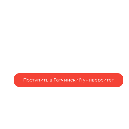
Поступить в Гатчинский университет
Подал заявление в вуз, но остались вопросы?
Столкнулся с трудностями при подаче заявления в
вуз?