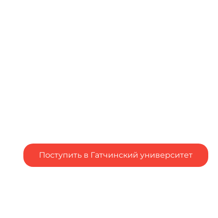
Поступить в Гатчинский университет
Подал заявление в вуз, но остались вопросы?
Столкнулся с трудностями при подаче заявления в