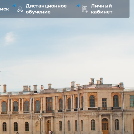
Дистанционное
Личный
оиск
обучение
кабинет