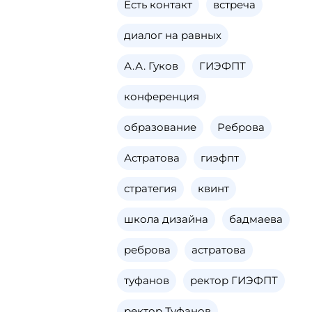
Есть контакт
встреча
диалог на равных
А.А. Гуков
ГИЭФПТ
конференция
образование
Реброва
Астратова
гиэфпт
стратегия
квинт
школа дизайна
бадмаева
реброва
астратова
туфанов
ректор ГИЭФПТ
ректор Туфанов