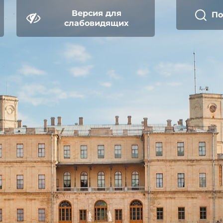
Версия для
П
слабовидящих