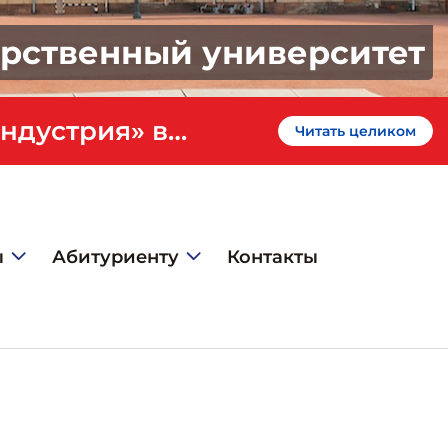
арственный университет
«Профессионалитет» - кластер «Искусство и креативная индустрия» в ГИЭФПТ
Читать целиком
ы
Абитуриенту
Контакты