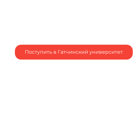
Поступить в Гатчинский университет
Подал заявление в вуз, но остались вопросы?
Столкнулся с трудностями при подаче заявления в
вуз?
Напишите об
этом
Чтобы оценить условия
предоставления услуг