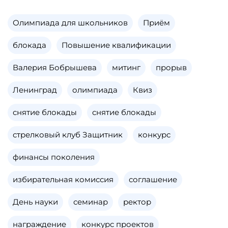
Олимпиада для школьников
Приём
блокада
Повышение квалификации
Валерия Бобрышева
митинг
прорыв
Ленинград
олимпиада
Квиз
снятие блокады
снятие блокады
стрелковый клуб Защитник
конкурс
финансы поколения
избирательная комиссия
соглашение
День науки
семинар
ректор
награждение
конкурс проектов