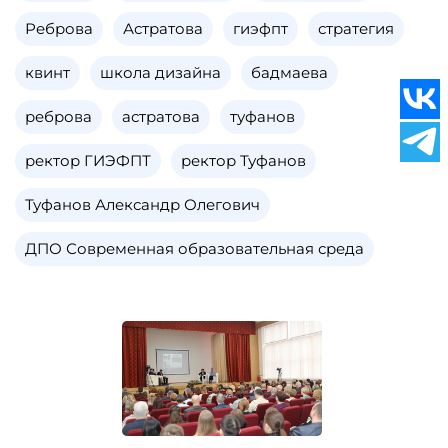
Реброва
Астратова
гиэфпт
стратегия
квинт
школа дизайна
бадмаева
реброва
астратова
туфанов
ректор ГИЭФПТ
ректор Туфанов
Туфанов Александр Олегович
ДПО Современная образовательная среда