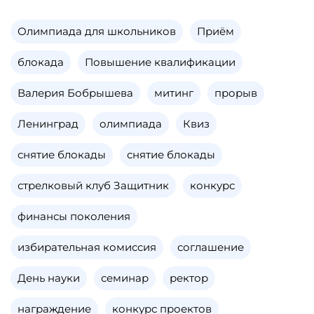
Олимпиада для школьников
Приём
блокада
Повышение квалификации
Валерия Бобрышева
митинг
прорыв
Ленинград
олимпиада
Квиз
снятие блокады
снятие блокады
стрелковый клуб Защитник
конкурс
финансы поколения
избирательная комиссия
соглашение
День науки
семинар
ректор
награждение
конкурс проектов