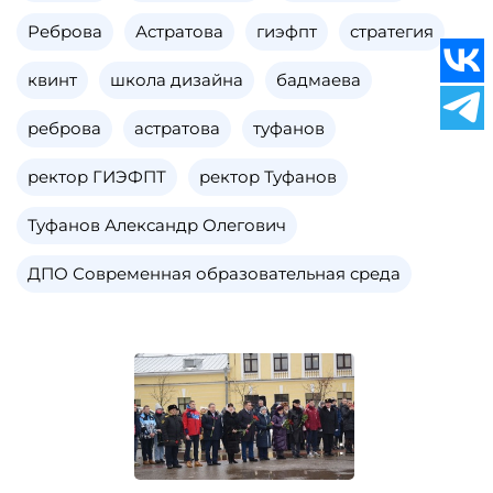
Реброва
Астратова
гиэфпт
стратегия
квинт
школа дизайна
бадмаева
реброва
астратова
туфанов
ректор ГИЭФПТ
ректор Туфанов
Туфанов Александр Олегович
ДПО Современная образовательная среда