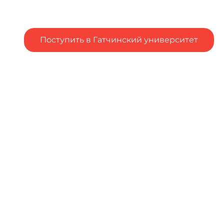
Поступить в Гатчинский университет
Подал заявление в вуз, но остались вопросы?
Столкнулся с трудностями при подаче заявления в
вуз?
Напишите об
этом
Чтобы оценить условия
предоставления услуг
используйте QR-код или
перейдите по ссылке ниже
https://bus.gov.ru/qrcode/ra
te/350309