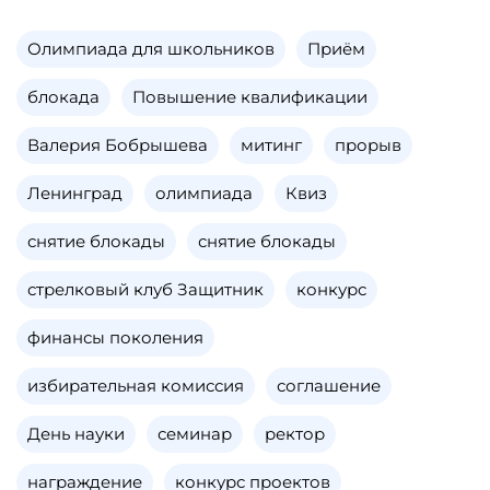
Олимпиада для школьников
Приём
блокада
Повышение квалификации
Валерия Бобрышева
митинг
прорыв
Ленинград
олимпиада
Квиз
снятие блокады
снятие блокады
стрелковый клуб Защитник
конкурс
финансы поколения
избирательная комиссия
соглашение
День науки
семинар
ректор
награждение
конкурс проектов