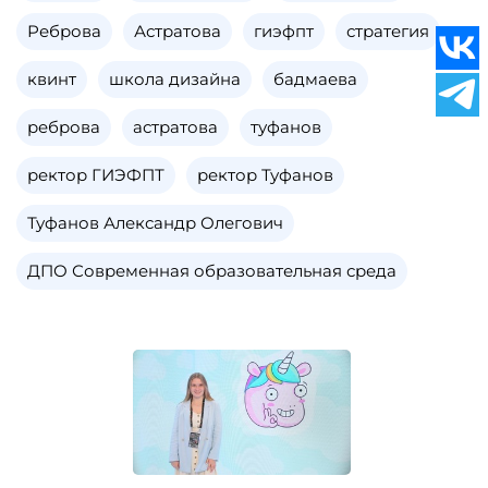
Реброва
Астратова
гиэфпт
стратегия
квинт
школа дизайна
бадмаева
реброва
астратова
туфанов
ректор ГИЭФПТ
ректор Туфанов
Туфанов Александр Олегович
ДПО Современная образовательная среда