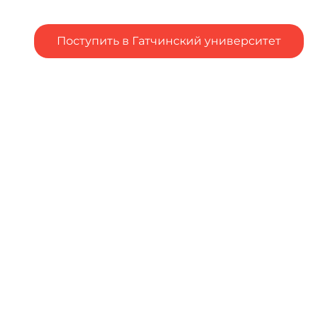
Поступить в Гатчинский университет
Подал заявление в вуз, но остались вопросы?
Столкнулся с трудностями при подаче заявления в
вуз?
Напишите об
этом
Чтобы оценить условия
предоставления услуг
используйте QR-код или
перейдите по ссылке ниже
https://bus.gov.ru/qrcode/ra
te/350309