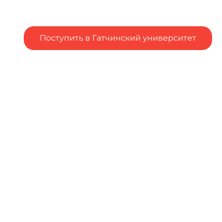
Поступить в Гатчинский университет
Подал заявление в вуз, но остались вопросы?
Столкнулся с трудностями при подаче заявления в
вуз?
Напишите об
этом
Чтобы оценить условия
предоставления услуг
используйте QR-код или
перейдите по ссылке ниже
https://bus.gov.ru/qrcode/ra
te/350309