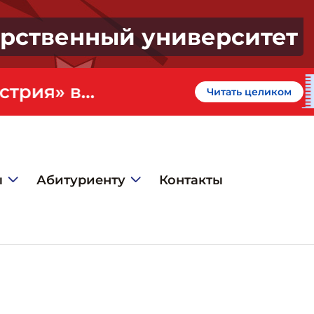
арственный университет
«Профессионалитет» - кластер «Искусство и креативная индустрия» в ГИЭФПТ
Читать целиком
ы
Абитуриенту
Контакты