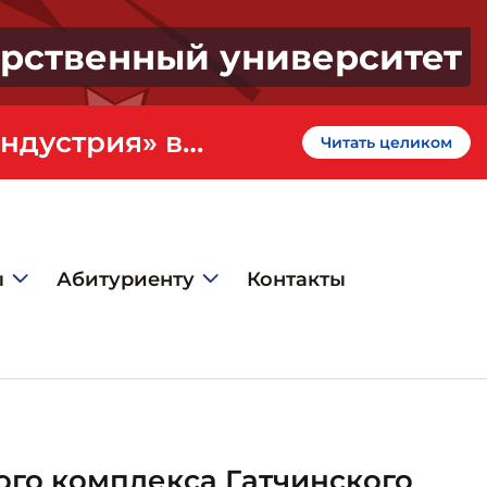
арственный университет
«Профессионалитет» - кластер «Искусство и креативная индустрия» в ГИЭФПТ
Читать целиком
ы
Абитуриенту
Контакты
го комплекса Гатчинского