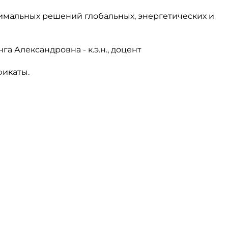
тимальных решений глобальных, энергетических и
 Александровна - к.э.н., доцент
фикаты.