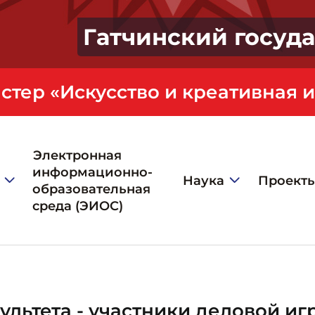
Гатчинский госуд
Электронная
информационно-
Наука
Проект
образовательная
среда (ЭИОС)
ультета - участники деловой и