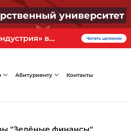
арственный университет
«Профессионалитет» - кластер «Искусство и креативная индустрия» в ГИЭФПТ
Читать целиком
ы
Абитуриенту
Контакты
гры "Зелёные финансы"