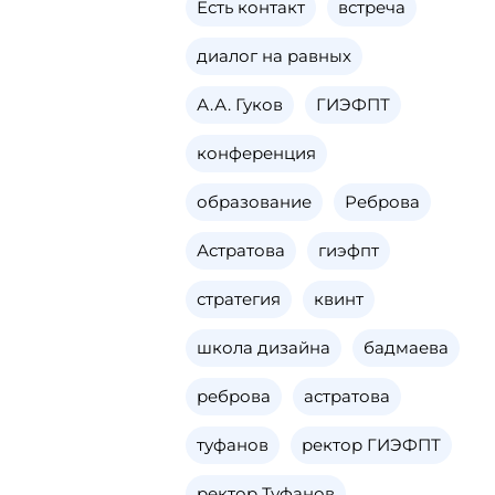
Есть контакт
встреча
диалог на равных
А.А. Гуков
ГИЭФПТ
конференция
образование
Реброва
Астратова
гиэфпт
стратегия
квинт
школа дизайна
бадмаева
реброва
астратова
туфанов
ректор ГИЭФПТ
ректор Туфанов