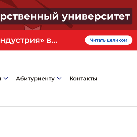
арственный университет
«Профессионалитет» - кластер «Искусство и креативная индустрия» в ГИЭФПТ
Читать целиком
ы
Абитуриенту
Контакты