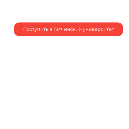
Поступить в Гатчинский университет
Подал заявление в вуз, но остались вопросы?
Столкнулся с трудностями при подаче заявления в
вуз?
Напишите об
этом
Чтобы оценить условия
предоставления услуг
используйте QR-код или
перейдите по ссылке ниже
https://bus.gov.ru/qrcode/ra