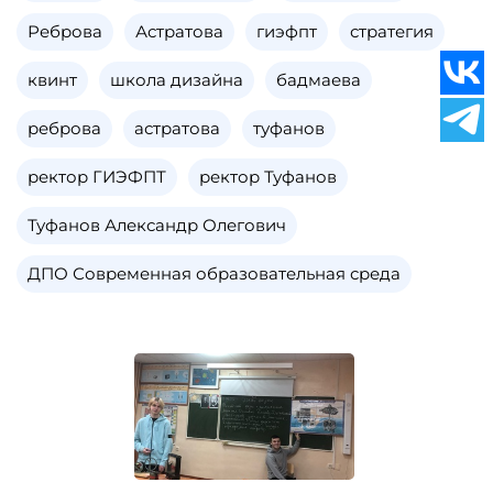
Реброва
Астратова
гиэфпт
стратегия
квинт
школа дизайна
бадмаева
реброва
астратова
туфанов
ректор ГИЭФПТ
ректор Туфанов
Туфанов Александр Олегович
ДПО Современная образовательная среда