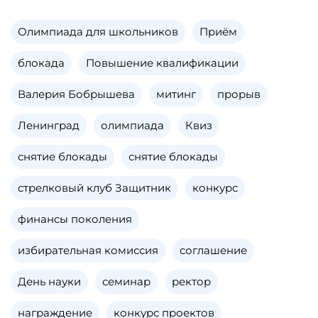
Олимпиада для школьников
Приём
блокада
Повышение квалификации
Валерия Бобрышева
митинг
прорыв
Ленинград
олимпиада
Квиз
снятие блокады
снятие блокады
стрелковый клуб Защитник
конкурс
финансы поколения
избирательная комиссия
соглашение
День науки
семинар
ректор
награждение
конкурс проектов