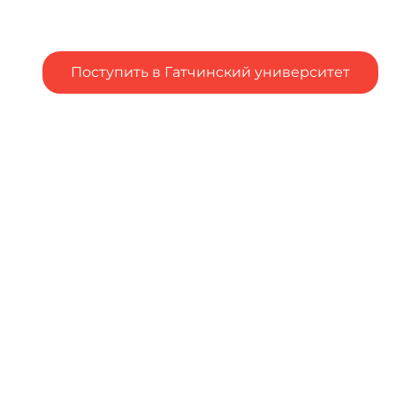
Поступить в Гатчинский университет
Подал заявление в вуз, но остались вопросы?
Столкнулся с трудностями при подаче заявления в
вуз?
Напишите об
этом
Чтобы оценить условия
предоставления услуг
используйте QR-код или
перейдите по ссылке ниже
https://bus.gov.ru/qrcode/ra